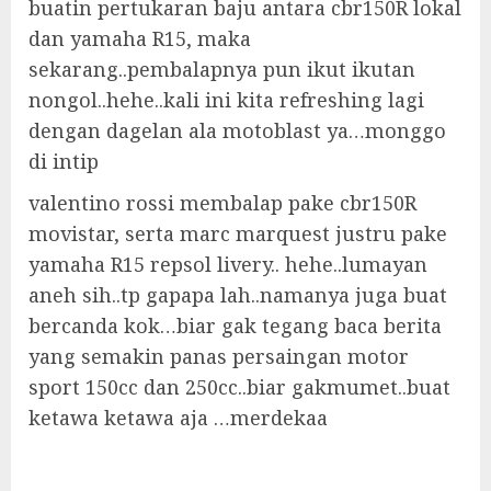
buatin pertukaran baju antara cbr150R lokal
dan yamaha R15, maka
sekarang..pembalapnya pun ikut ikutan
nongol..hehe..kali ini kita refreshing lagi
dengan dagelan ala motoblast ya…monggo
di intip
valentino rossi membalap pake cbr150R
movistar, serta marc marquest justru pake
yamaha R15 repsol livery.. hehe..lumayan
aneh sih..tp gapapa lah..namanya juga buat
bercanda kok…biar gak tegang baca berita
yang semakin panas persaingan motor
sport 150cc dan 250cc..biar gakmumet..buat
ketawa ketawa aja …merdekaa