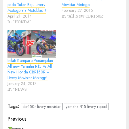
pada Tukar Baju Livery
Movistar Motogp
Motogp ala Motoblast!!
February 27, 2016
April 21, 2014
In "All New CBR150R"
In "HONDA"
Inilah Kompare Penampilan
All new Yamaha R15 Vs All
New Honda CBR150R –
Livery Movistar Motogp!
January 24, 2017
In "NEWS"
Tags:
cbr150r livery movistar
yamaha R15 livery repsol
Post
Previous