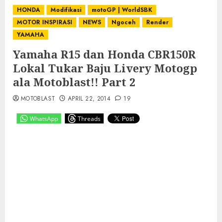
HONDA
Modifikasi
motoGP | WorldSBK
MOTOR INSPIRASI
NEWS
Ngoceh
Render
YAMAHA
Yamaha R15 dan Honda CBR150R
Lokal Tukar Baju Livery Motogp
ala Motoblast!! Part 2
MOTOBLAST
APRIL 22, 2014
19
WhatsApp
Threads