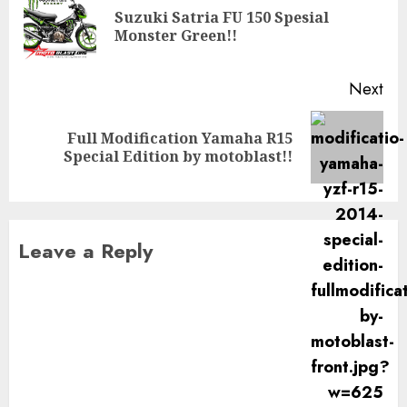
navigation
Suzuki Satria FU 150 Spesial
Pre
Monster Green!!
pos
Next
Full Modification Yamaha R15
Next
Special Edition by motoblast!!
post:
Leave a Reply