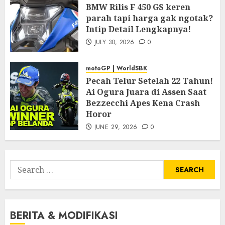
BMW Rilis F 450 GS keren
parah tapi harga gak ngotak?
Intip Detail Lengkapnya!
JULY 30, 2026
0
motoGP | WorldSBK
Pecah Telur Setelah 22 Tahun!
Ai Ogura Juara di Assen Saat
Bezzecchi Apes Kena Crash
Horor
JUNE 29, 2026
0
Search
for:
BERITA & MODIFIKASI