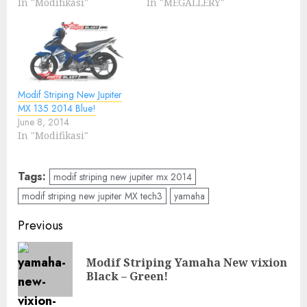
In "Modifikasi"
In "MEGALLERY"
Modif Striping New Jupiter
MX 135 2014 Blue!
June 8, 2014
In "Modifikasi"
Tags:
modif striping new jupiter mx 2014
modif striping new jupiter MX tech3
yamaha
Post
Previous
navigation
Modif Striping Yamaha New vixion
Pre
Black – Green!
pos