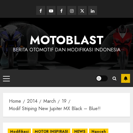
Skip
to
Facebook
Youtube
Facebook
Instagram
Twitter
linkedin
content
MOTOBLAST
BERITA OTOMOTIF DAN MODIFIKASI INDONESIA
Primary
Menu
Home
2014
March
19
Modif Striping New Jupiter MX Black – Blue!!
Modifikasi
MOTOR INSPIRASI
NEWS
Ngoceh