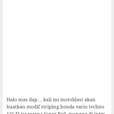
Halo mas dap…. kali ini motoblast akan
buatkan modif striping honda vario techno
125 Fi iss warna lunar Red, monggo di intip