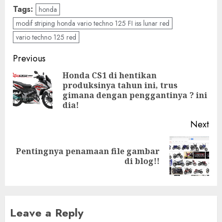
Tags:
honda
modif striping honda vario techno 125 FI iss lunar red
vario techno 125 red
Post
Previous
navigation
Honda CS1 di hentikan
produksinya tahun ini, trus
Pre
gimana dengan penggantinya ? ini
pos
dia!
Next
Pentingnya penamaan file gambar
Next
di blog!!
post:
Leave a Reply