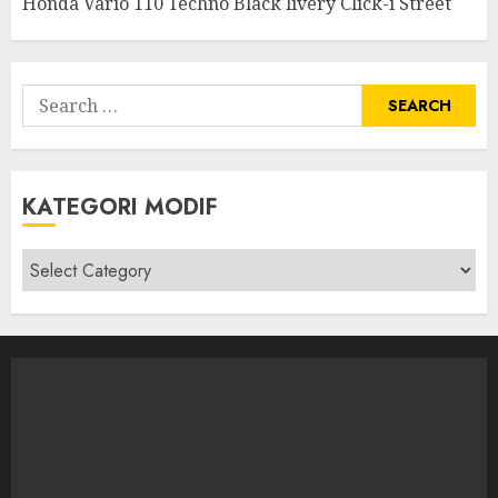
Honda Vario 110 Techno Black livery Click-i Street
Search
for:
KATEGORI MODIF
Kategori
modif