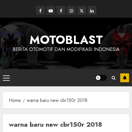
Skip
to
Facebook
Youtube
Facebook
Instagram
Twitter
linkedin
content
MOTOBLAST
BERITA OTOMOTIF DAN MODIFIKASI INDONESIA
Primary
Menu
Home
warna baru new cbr150r 2018
warna baru new cbr150r 2018