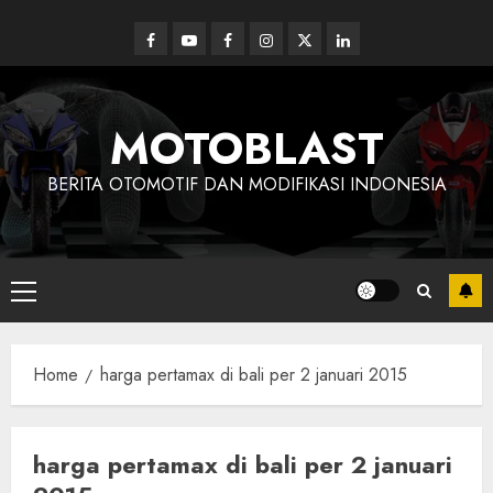
Skip
to
Facebook
Youtube
Facebook
Instagram
Twitter
linkedin
content
MOTOBLAST
BERITA OTOMOTIF DAN MODIFIKASI INDONESIA
Primary
Menu
Home
harga pertamax di bali per 2 januari 2015
harga pertamax di bali per 2 januari