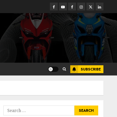
Facebook
Youtube
Facebook
Instagram
Twitter
linkedin
SUBSCRIBE
Search
for: