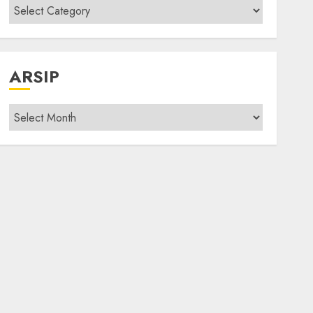
Kategori
modif
ARSIP
Arsip