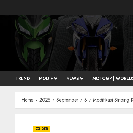
Skip
to
content
TREND
MODIF
NEWS
MOTOGP | WORLD
Home
2025
September
8
Modifikasi Striping
ZX-25R