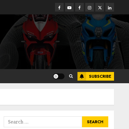
Facebook
Youtube
Facebook
Instagram
Twitter
linkedin
SUBSCRIBE
Search
for: