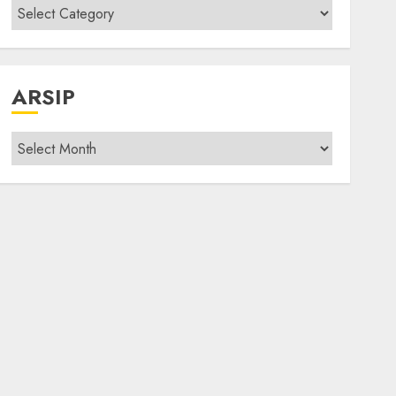
Kategori
modif
ARSIP
Arsip