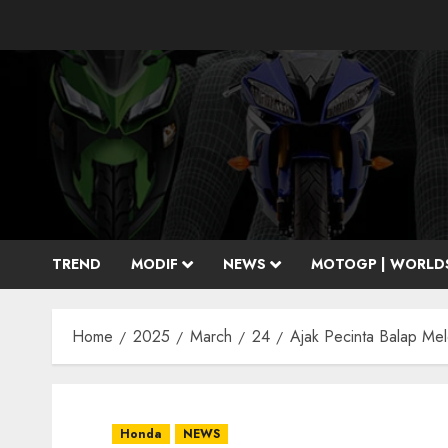
Skip
to
content
TREND
MODIF
NEWS
MOTOGP | WORLD
Home
2025
March
24
Ajak Pecinta Balap Mel
Honda
NEWS