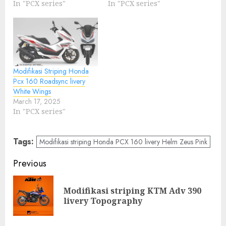
In "PCX series"
In "PCX series"
Modifikasi Striping Honda
Pcx 160 Roadsync livery
White Wings
March 17, 2025
In "PCX series"
Tags:
Modifikasi striping Honda PCX 160 livery Helm Zeus Pink
Post
Previous
navigation
Modifikasi striping KTM Adv 390
Pre
livery Topography
pos