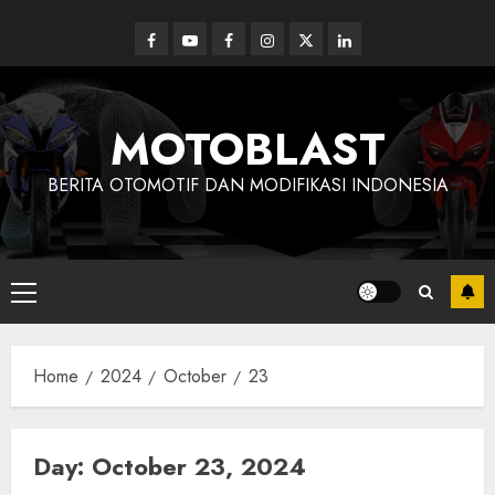
Skip
to
Facebook
Youtube
Facebook
Instagram
Twitter
linkedin
content
MOTOBLAST
BERITA OTOMOTIF DAN MODIFIKASI INDONESIA
Primary
Menu
Home
2024
October
23
Day:
October 23, 2024