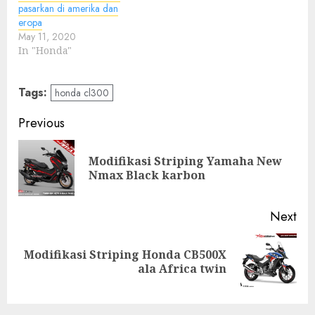
pasarkan di amerika dan
eropa
May 11, 2020
In "Honda"
Tags:
honda cl300
Post
Previous
navigation
Modifikasi Striping Yamaha New
Pre
Nmax Black karbon
pos
Next
Modifikasi Striping Honda CB500X
Next
ala Africa twin
post: