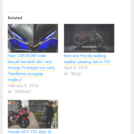
Related
Next CBR250RR tidak
Rencana Honda sedang
banyak berubah dari versi
siapkan pesaing Aerox 155
Konsep Prototype nya nanti,
April 8, 2019
Headlamp nyungsep
In "Blog"
masbro!
February 5, 2016
In "Pilihan"
Honda ADV 150 akan di