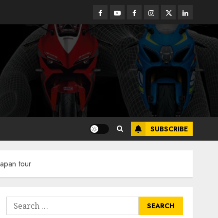
Facebook
Youtube
Facebook
Instagram
Twitter
linkedin
SUBSCRIBE
apan tour
Search
for: