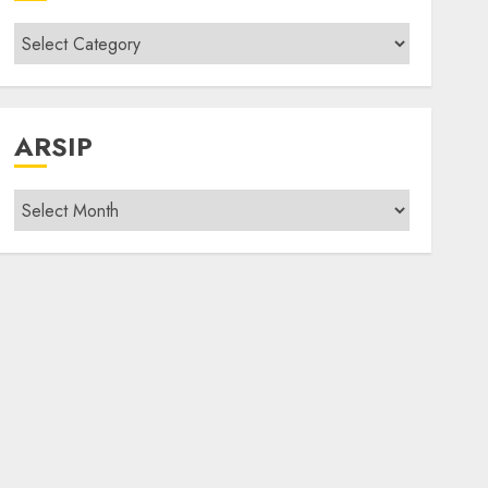
Kategori
modif
ARSIP
Arsip