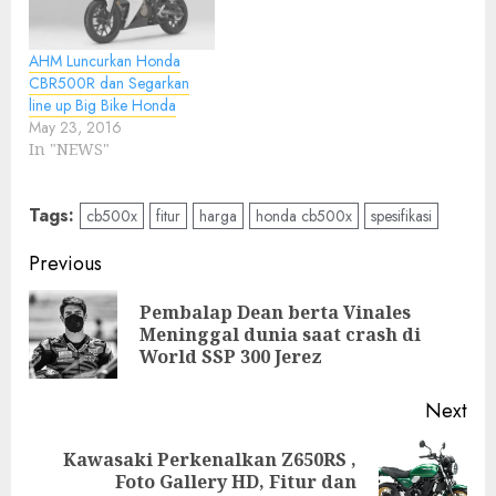
AHM Luncurkan Honda
CBR500R dan Segarkan
line up Big Bike Honda
May 23, 2016
In "NEWS"
Tags:
cb500x
fitur
harga
honda cb500x
spesifikasi
Post
Previous
navigation
Pembalap Dean berta Vinales
Pre
Meninggal dunia saat crash di
pos
World SSP 300 Jerez
Next
Kawasaki Perkenalkan Z650RS ,
Next
Foto Gallery HD, Fitur dan