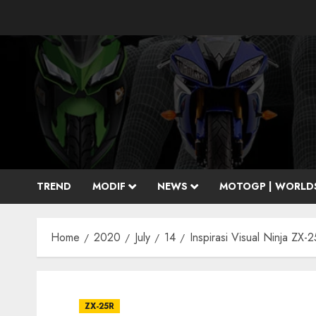
Skip
to
content
TREND
MODIF
NEWS
MOTOGP | WORLD
Home
2020
July
14
Inspirasi Visual Ninja ZX
ZX-25R