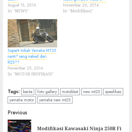
August 15, 2016
November 26, 2014
In "NEWS"
In "Modifikasi"
Seperti Inikah Yamaha MT25
nanti? sang naked dari
R25??
November 25, 2014
In "MOTOR INSPIRASI"
Tags:
berita
foto gallery
motoblast
new mt25
spesifikasi
yamaha motor
yamaha new mt25
Post
Previous
navigation
Modifikasi Kawasaki Ninja 250R Fi
Pre