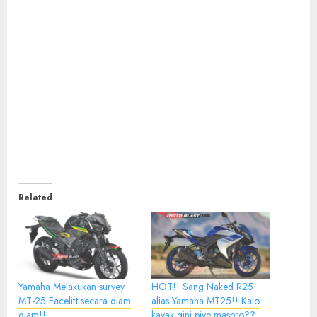
Related
Yamaha Melakukan survey
HOT!! Sang Naked R25
MT-25 Facelift secara diam
alias Yamaha MT25!! Kalo
diam!!
kayak gini piye masbro??