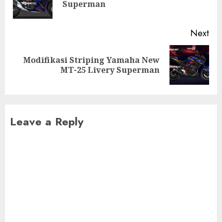
Superman
pos
Next
Modifikasi Striping Yamaha New
Next
MT-25 Livery Superman
post:
Leave a Reply