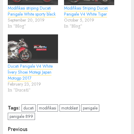
Modifikasi striping Ducati
Modifikasi Striping Ducati
Panigale White sporty black
Panigale V4 White Tiger
September 20, 2019
October 5, 2019
In "Blog"
In "Blog"
Ducati Panigale V4 White
livery Shoei Motegi Japan
Motogp 2017
February 23, 2019
In "Ducati"
Tags:
ducati
modifikasi
motoblast
panigale
panigale 899
Post
Previous