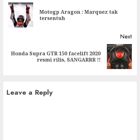
navigation
Motogp Aragon : Marquez tak
Pre
tersentuh
pos
Next
Honda Supra GTR 150 facelift 2020
Next
resmi rilis, SANGARRR !!
post:
Leave a Reply