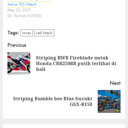
Aerox 155 Hitech
May 25, 2017
In "Aerox 155VVa"
Tags:
nmax
red hitech
Post
Previous
navigation
Striping RWB Fireblade untuk
Pre
Honda CBR250RR putih terlihat di
pos
bali
Next
Striping Bumble bee Blue Suzuki
Next
GSX-R150
post: