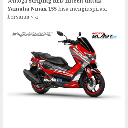
semoga
Striping RED Hitech untuk
Yamaha Nmax 155
bisa menginspirasi
bersama < a