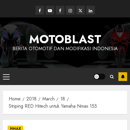
Skip
to
Facebook
Youtube
Facebook
Instagram
Twitter
linkedin
content
MOTOBLAST
BERITA OTOMOTIF DAN MODIFIKASI INDONESIA
Primary
Menu
Home
2018
March
18
Striping RED Hitech untuk Yamaha Nmax 155
NMAX