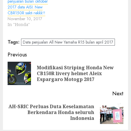
penjualan bulan oktober
2017 data AISI. New
CBR150R sakti rekkk!!
November 10, 2017
In "Honda"
Tags:
Data penjualan All New Yamaha R15 bulan april 2017
Post
Previous
navigation
Modifikasi Striping Honda New
Pre
CB150R livery helmet Aleix
pos
Espargaro Motogp 2017
Next
AH-SRIC Perluas Duta Keselamatan
Next
Berkendara Honda seluruh
post:
Indonesia