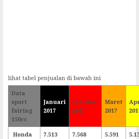
lihat tabel penjualan di bawah ini
Data
sport
Januari
Februari
Maret
Apr
fairing
2017
2017
2017
201
150cc
Honda
7.513
7.568
5.591
5.1