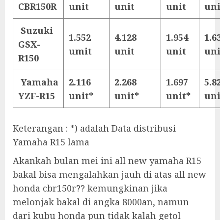
CBR150R
unit
unit
unit
uni
Suzuki
1.552
4.128
1.954
1.6
GSX-
umit
unit
unit
uni
R150
Yamaha
2.116
2.268
1.697
5.8
YZF-R15
unit*
unit*
unit*
uni
Keterangan : *) adalah Data distribusi
Yamaha R15 lama
Akankah bulan mei ini all new yamaha R15
bakal bisa mengalahkan jauh di atas all new
honda cbr150r?? kemungkinan jika
melonjak bakal di angka 8000an, namun
dari kubu honda pun tidak kalah getol