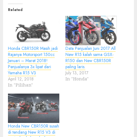
Related
Honda CBR150R Masih jadi
Data Penjualan Juni 2017 All
Rajanya Motorsport 150cc
New R15 kalah sama GSX-
Januari – Maret 2018!
R150 dan New CBR150R
Penjualanya 3x lipat dari
paling laris.
Yamaha R15 V3
July 13, 2017
April 12, 2018
In "Honda"
In "Pilihan"
Honda New CBR150R susah
di tendang New R15 V3 di