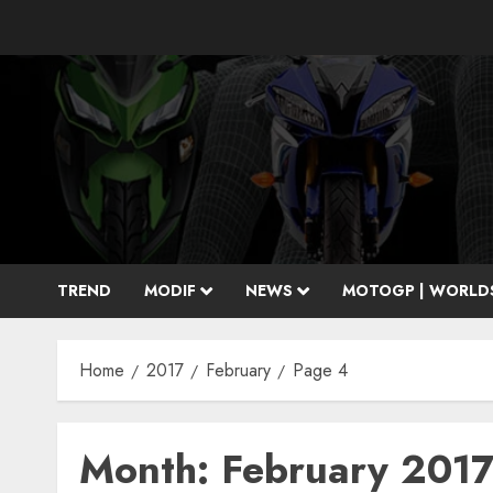
Skip
to
content
TREND
MODIF
NEWS
MOTOGP | WORLD
Home
2017
February
Page 4
Month:
February 201