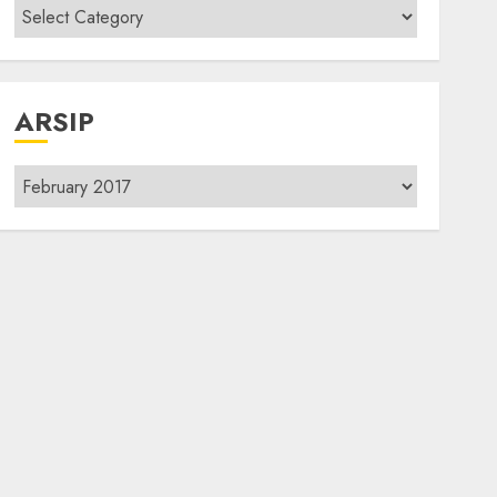
Kategori
modif
ARSIP
Arsip