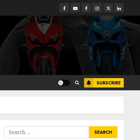
Facebook
Youtube
Facebook
Instagram
Twitter
linkedin
SUBSCRIBE
Search
for: