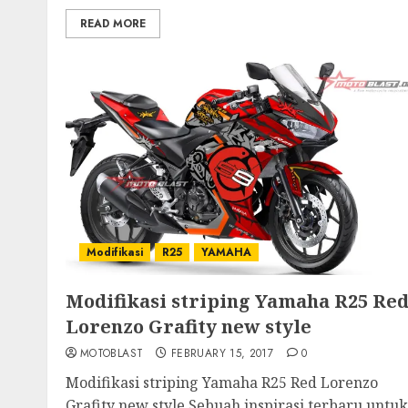
READ MORE
Modifikasi
R25
YAMAHA
Modifikasi striping Yamaha R25 Re
Lorenzo Grafity new style
MOTOBLAST
FEBRUARY 15, 2017
0
Modifikasi striping Yamaha R25 Red Lorenzo
Grafity new style Sebuah inspirasi terbaru untuk