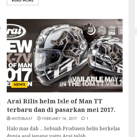
READ MORE
NEWS
d
Arai Rilis helm Isle of Man TT
terbaru dan di pasarkan mei 2017.
MOTOBLAST
FEBRUARY 14, 2017
1
Halo mas dab …Sebuah Produsen helm berkelas
dunia asal jepang yaitu Arai telah