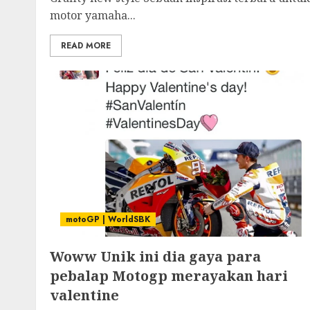
motor yamaha...
READ MORE
motoGP | WorldSBK
Woww Unik ini dia gaya para
pebalap Motogp merayakan hari
valentine