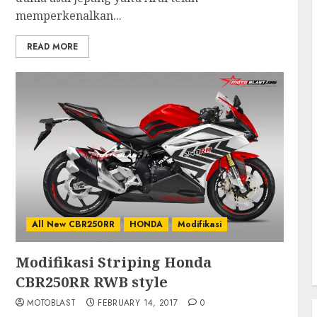
memperkenalkan...
READ MORE
All New CBR250RR
HONDA
Modifikasi
Modifikasi Striping Honda
CBR250RR RWB style
MOTOBLAST
FEBRUARY 14, 2017
0