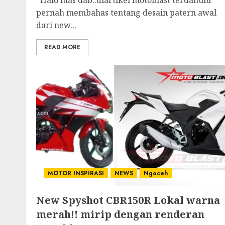
Halo mas dab..diartikel motoblast terdahulu
pernah membahas tentang desain patern awal
dari new...
READ MORE
MOTOR INSPIRASI
NEWS
Ngoceh
New Spyshot CBR150R Lokal warna
merah!! mirip dengan renderan