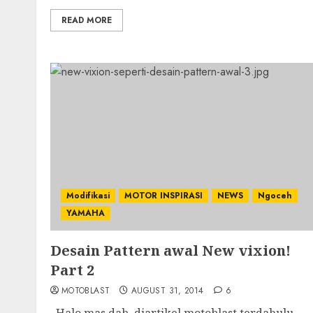
READ MORE
Modifikasi
MOTOR INSPIRASI
NEWS
Ngoceh
YAMAHA
Desain Pattern awal New vixion!
Part 2
MOTOBLAST
AUGUST 31, 2014
6