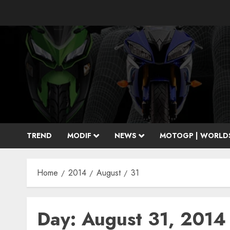
Skip
to
content
TREND
MODIF
NEWS
MOTOGP | WORLD
Home
2014
August
31
Day:
August 31, 2014