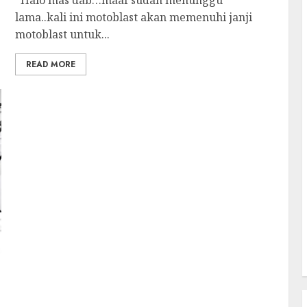
Halo mas dab…maaf sudah menunggu
lama..kali ini motoblast akan memenuhi janji
motoblast untuk...
READ MORE