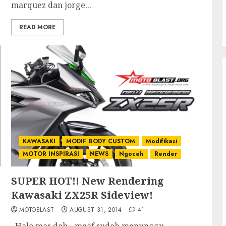
marquez dan jorge...
READ MORE
KAWASAKI
MODIF BODY CUSTOM
Modifikasi
MOTOR INSPIRASI
NEWS
Ngoceh
Render
SUPER HOT!! New Rendering
Kawasaki ZX25R Sideview!
MOTOBLAST
AUGUST 31, 2014
41