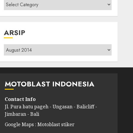
Kategori
modif
ARSIP
Arsip
MOTOBLAST INDONESIA
Contact Info
Jl. Pura batu pageh - Ungasan - Balicliff -
Jimbaran - Bali
Google Maps : Motoblast stiker