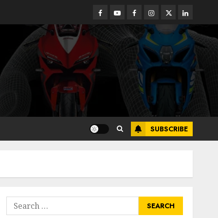
Facebook
Youtube
Facebook
Instagram
Twitter
linkedin
SUBSCRIBE
Search
for: