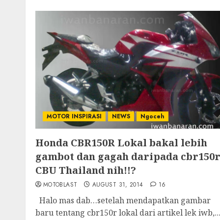
MOTOR INSPIRASI
NEWS
Ngoceh
Honda CBR150R Lokal bakal lebih
gambot dan gagah daripada cbr150
CBU Thailand nih!!?
MOTOBLAST
AUGUST 31, 2014
16
Halo mas dab…setelah mendapatkan gambar
baru tentang cbr150r lokal dari artikel lek iwb,..