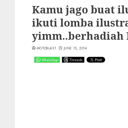
Kamu jago buat il
ikuti lomba ilust
yimm..berhadiah I
MOTOBLAST
JUNE 15, 2014
WhatsApp
Threads