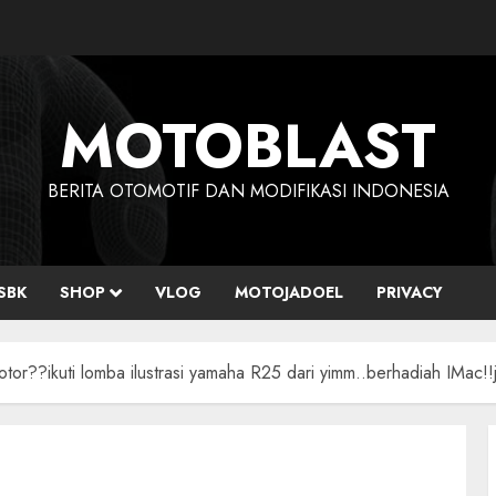
MOTOBLAST
BERITA OTOMOTIF DAN MODIFIKASI INDONESIA
SBK
SHOP
VLOG
MOTOJADOEL
PRIVACY
motor??ikuti lomba ilustrasi yamaha R25 dari yimm..berhadiah IMac!!