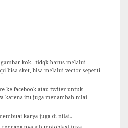
1 gambar kok…tidqk harus melalui
pi bisa sket, bisa melalui vector seperti
re ke facebook atau twiter untuk
a karena itu juga menambah nilai
membuat karya juga di nilai..
…rencana nya sih motoblast juga