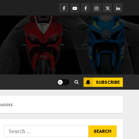
Facebook
Youtube
Facebook
Instagram
Twitter
linkedin
SUBSCRIBE
juooss..
Search
for: