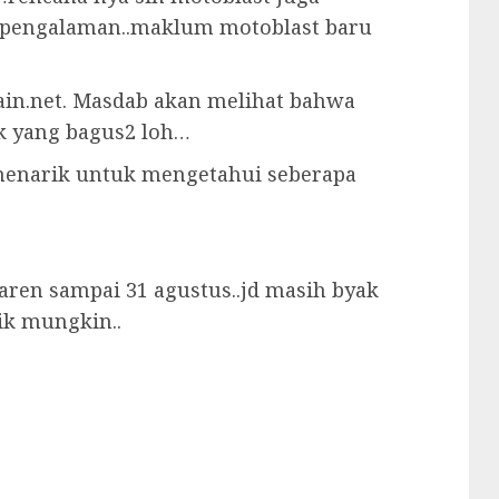
pengalaman..maklum motoblast baru
ain.net. Masdab akan melihat bahwa
k yang bagus2 loh…
menarik untuk mengetahui seberapa
maren sampai 31 agustus..jd masih byak
ik mungkin..