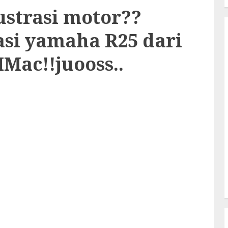
ustrasi motor??
rasi yamaha R25 dari
Mac!!juooss..