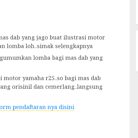
as dab yang jago buat ilustrasi motor
n lomba loh..simak selengkapnya
ngumumkan lomba bagi mas dab yang
si motor yamaha r25..so bagi mas dab
yang orisinil dan cemerlang..langsung
form pendaftaran nya disini