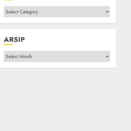
Kategori
modif
ARSIP
Arsip