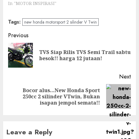
In "MOTOR INSPIRASI"
Tags:
new honda motorsport 2 silinder V Twin
Post
Previous
navigation
TVS Siap Rilis TVS Semi Trail sabtu
Pre
besok!! harga 12 jutaan!
pos
Next
Bocor alus…New Honda Sport
Next
250cc 2 silinder VTwin, Bukan
post:
isapan jempol semata!!
Leave a Reply