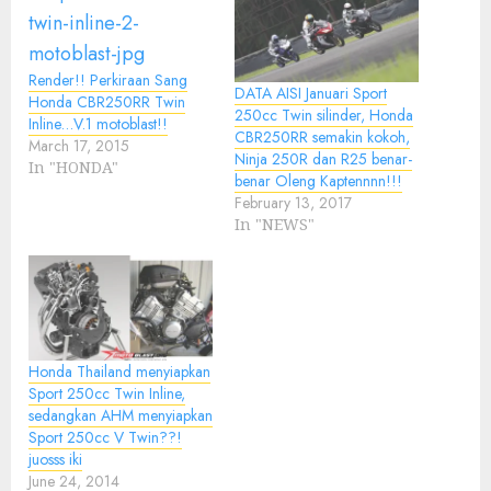
Render!! Perkiraan Sang
DATA AISI Januari Sport
Honda CBR250RR Twin
250cc Twin silinder, Honda
Inline…V.1 motoblast!!
CBR250RR semakin kokoh,
March 17, 2015
Ninja 250R dan R25 benar-
In "HONDA"
benar Oleng Kaptennnn!!!
February 13, 2017
In "NEWS"
Honda Thailand menyiapkan
Sport 250cc Twin Inline,
sedangkan AHM menyiapkan
Sport 250cc V Twin??!
juosss iki
June 24, 2014