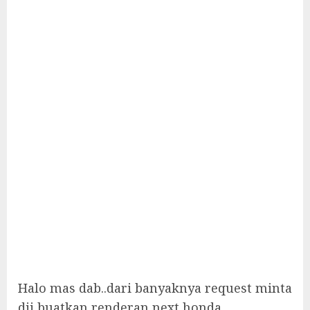
Halo mas dab..dari banyaknya request minta
dii buatkan renderan next honda