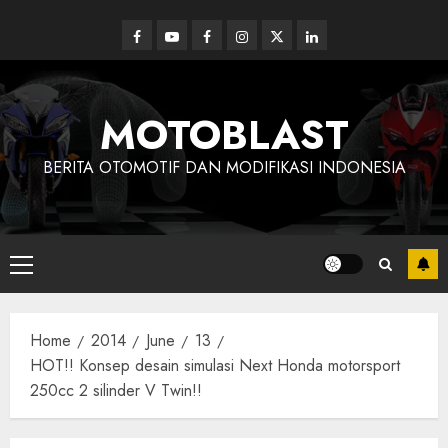
Skip
to
Facebook
Youtube
Facebook
Instagram
Twitter
linkedin
content
MOTOBLAST
BERITA OTOMOTIF DAN MODIFIKASI INDONESIA
Primary
Menu
Home
2014
June
13
HOT!! Konsep desain simulasi Next Honda motorsport
250cc 2 silinder V Twin!!