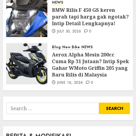
NEWS
BMW Rilis F 450 GS keren
parah tapi harga gak ngotak?
Intip Detail Lengkapnya!
JULY 30, 2026
0
Blog
New Bike
NEWS
Aerox Alpha Mesin 200cc
Cuma Rp 31 Jutaan? Intip Spek
Gahar WMoto Griffin 205 yang
Baru Rilis di Malaysia
JUNE 16, 2026
0
Search
for: