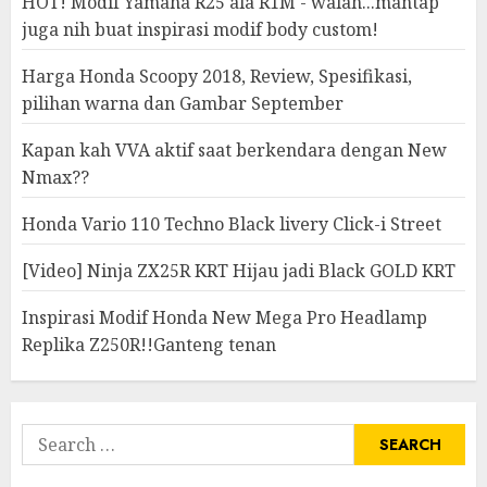
HOT! Modif Yamaha R25 ala R1M - walah...mantap
juga nih buat inspirasi modif body custom!
Harga Honda Scoopy 2018, Review, Spesifikasi,
pilihan warna dan Gambar September
Kapan kah VVA aktif saat berkendara dengan New
Nmax??
Honda Vario 110 Techno Black livery Click-i Street
[Video] Ninja ZX25R KRT Hijau jadi Black GOLD KRT
Inspirasi Modif Honda New Mega Pro Headlamp
Replika Z250R!!Ganteng tenan
Search
for: