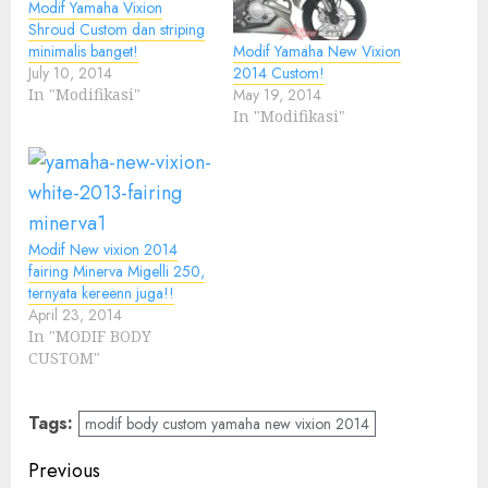
Modif Yamaha Vixion
Shroud Custom dan striping
minimalis banget!
Modif Yamaha New Vixion
July 10, 2014
2014 Custom!
In "Modifikasi"
May 19, 2014
In "Modifikasi"
Modif New vixion 2014
fairing Minerva Migelli 250,
ternyata kereenn juga!!
April 23, 2014
In "MODIF BODY
CUSTOM"
Tags:
modif body custom yamaha new vixion 2014
Post
Previous