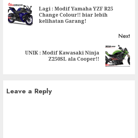
navigation
Lagi : Modif Yamaha YZF R25
Pre
Change Colour!! biar lebih
pos
kelihatan Garang!
Next
UNIK : Modif Kawasaki Ninja
Next
Z250SL ala Cooper!!
post:
Leave a Reply