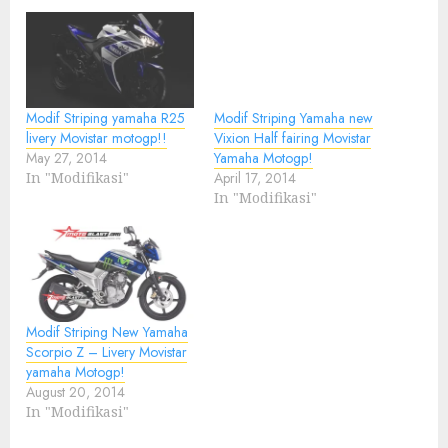
Modif Striping yamaha R25
Modif Striping Yamaha new
livery Movistar motogp!!
Vixion Half fairing Movistar
May 27, 2014
Yamaha Motogp!
In "Modifikasi"
April 17, 2014
In "Modifikasi"
Modif Striping New Yamaha
Scorpio Z – Livery Movistar
yamaha Motogp!
August 20, 2014
In "Modifikasi"