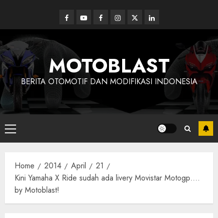
Skip
to
Facebook
Youtube
Facebook
Instagram
Twitter
linkedin
content
MOTOBLAST
BERITA OTOMOTIF DAN MODIFIKASI INDONESIA
Primary
Menu
Home
2014
April
21
Kini Yamaha X Ride sudah ada livery Movistar Motogp….
by Motoblast!