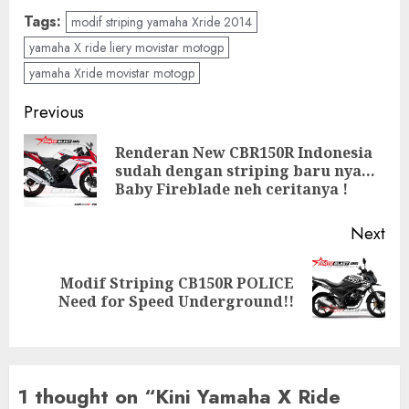
Tags:
modif striping yamaha Xride 2014
yamaha X ride liery movistar motogp
yamaha Xride movistar motogp
Post
Previous
navigation
Renderan New CBR150R Indonesia
Pre
sudah dengan striping baru nya…
pos
Baby Fireblade neh ceritanya !
Next
Modif Striping CB150R POLICE
Next
Need for Speed Underground!!
post:
1 thought on “
Kini Yamaha X Ride