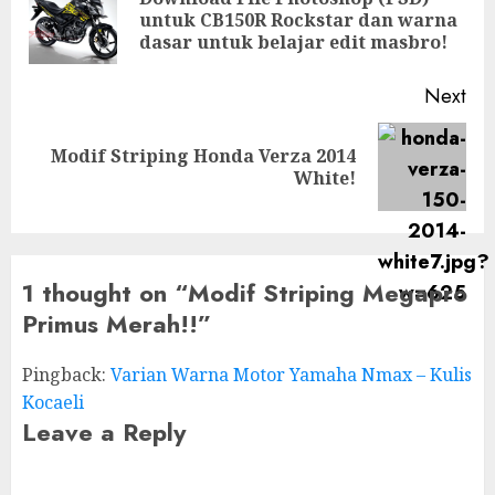
Pre
untuk CB150R Rockstar dan warna
pos
dasar untuk belajar edit masbro!
Next
Modif Striping Honda Verza 2014
Next
White!
post:
1 thought on “
Modif Striping Megapro
Primus Merah!!
”
Pingback:
Varian Warna Motor Yamaha Nmax – Kulis
Kocaeli
Leave a Reply