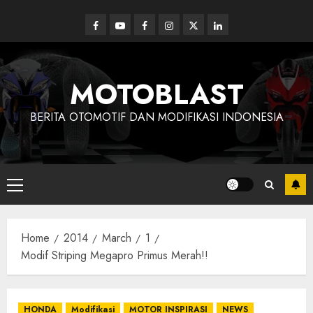
Skip
to
Facebook
Youtube
Facebook
Instagram
Twitter
linkedin
content
MOTOBLAST
BERITA OTOMOTIF DAN MODIFIKASI INDONESIA
Primary
Menu
Home
2014
March
1
Modif Striping Megapro Primus Merah!!
HONDA
Modifikasi
MOTOR INSPIRASI
NEWS