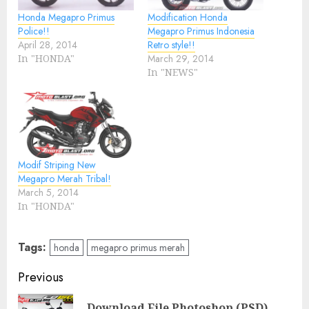
Honda Megapro Primus
Modification Honda
Police!!
Megapro Primus Indonesia
April 28, 2014
Retro style!!
In "HONDA"
March 29, 2014
In "NEWS"
Modif Striping New
Megapro Merah Tribal!
March 5, 2014
In "HONDA"
Tags:
honda
megapro primus merah
Post
Previous
navigation
Download File Photoshop (PSD)