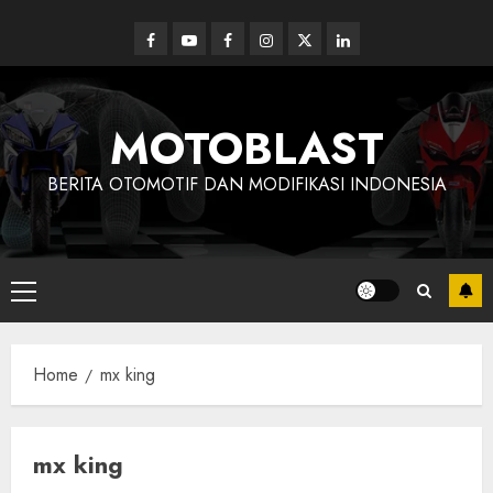
Skip
to
Facebook
Youtube
Facebook
Instagram
Twitter
linkedin
content
MOTOBLAST
BERITA OTOMOTIF DAN MODIFIKASI INDONESIA
Primary
Menu
Home
mx king
mx king