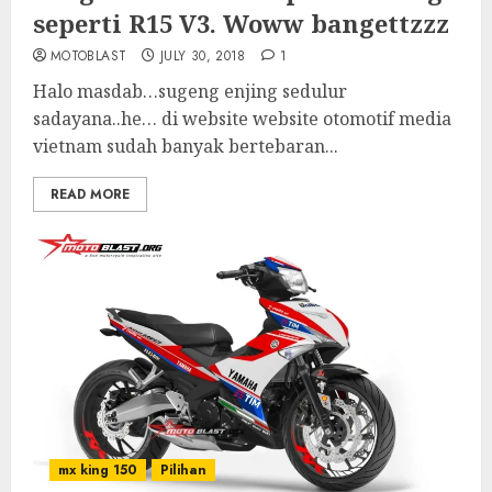
seperti R15 V3. Woww bangettzzz
MOTOBLAST
JULY 30, 2018
1
Halo masdab…sugeng enjing sedulur
sadayana..he… di website website otomotif media
vietnam sudah banyak bertebaran...
READ MORE
mx king 150
Pilihan