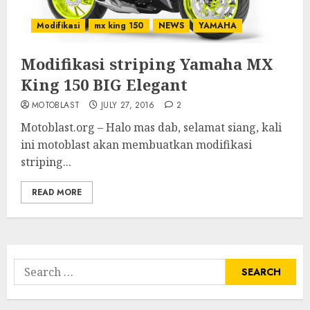
Modifikasi
mx king 150
NEWS
YAMAHA
Modifikasi striping Yamaha MX
King 150 BIG Elegant
MOTOBLAST
JULY 27, 2016
2
Motoblast.org – Halo mas dab, selamat siang, kali
ini motoblast akan membuatkan modifikasi
striping...
READ MORE
Search
for: