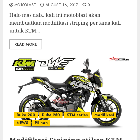
MOTOBLAST
AUGUST 16, 2017
0
Halo mas dab.. kali ini motoblast akan
membuatkan modifikasi striping pertama kali
untuk KTM...
READ MORE
Duke 200
Duke 250
KTM series
Modifikasi
NEWS
Pilihan