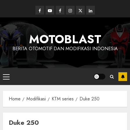
Skip
to
Facebook
Youtube
Facebook
Instagram
Twitter
linkedin
content
MOTOBLAST
BERITA OTOMOTIF DAN MODIFIKASI INDONESIA
Primary
Menu
Home
Modifikasi
KTM series
Duke 250
Duke 250