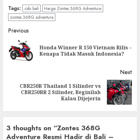
Tags:
csbi bali
Harga Zontes 368G Adventure
zontes 368G adventure
Post
Previous
navigation
Honda Winner R 150 Vietnam Rilis –
Pre
Kenapa Tidak Masuk Indonesia?
pos
Next
CBR250R Thailand 1 Silinder vs
Next
CBR250RR 2 Silinder, Beginilah
post:
Kalau Dijejerin
3 thoughts on “
Zontes 368G
Adventure Resmi Hadir di Bali –