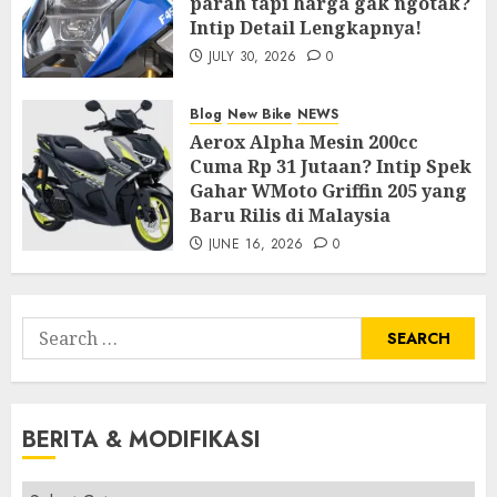
parah tapi harga gak ngotak?
Intip Detail Lengkapnya!
JULY 30, 2026
0
Blog
New Bike
NEWS
Aerox Alpha Mesin 200cc
Cuma Rp 31 Jutaan? Intip Spek
Gahar WMoto Griffin 205 yang
Baru Rilis di Malaysia
JUNE 16, 2026
0
Search
for:
BERITA & MODIFIKASI
Berita