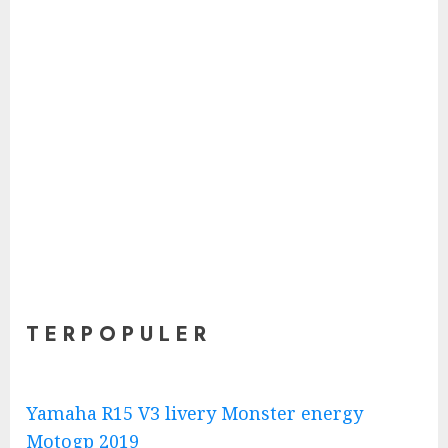
T E R P O P U L E R
Yamaha R15 V3 livery Monster energy
Motogp 2019