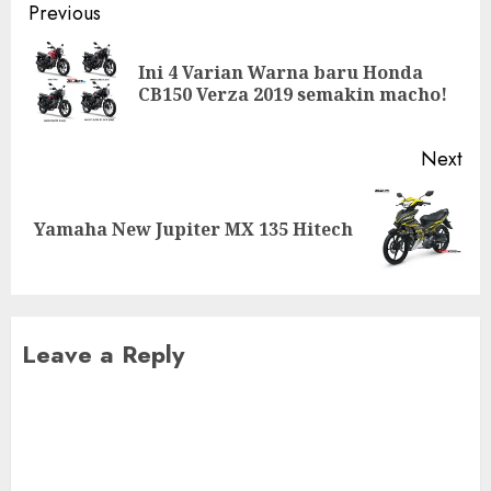
Post
Previous
navigation
Ini 4 Varian Warna baru Honda
Pre
CB150 Verza 2019 semakin macho!
pos
Next
Next
Yamaha New Jupiter MX 135 Hitech
post:
Leave a Reply