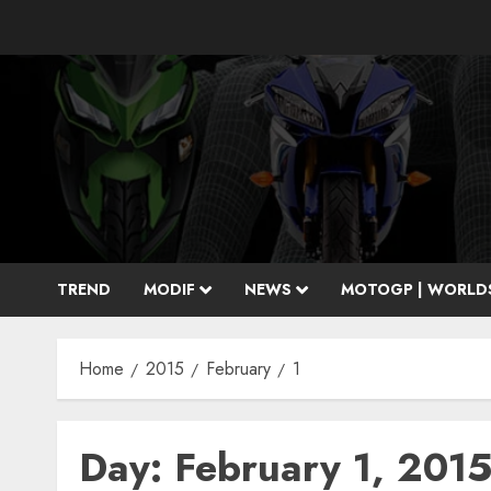
Skip
to
content
TREND
MODIF
NEWS
MOTOGP | WORLD
Home
2015
February
1
Day:
February 1, 201