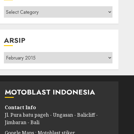
Kategori
modif
ARSIP
Arsip
MOTOBLAST INDONESIA
Contact Info
Jl. Pura batu pageh - Ungasan - Balicliff -
Jimbaran - Bali
Google Maps : Motoblast stiker