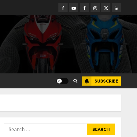
Facebook
Youtube
Facebook
Instagram
Twitter
linkedin
SUBSCRIBE
Search
for: