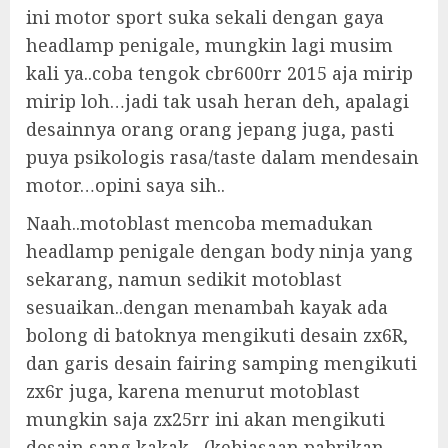
ini motor sport suka sekali dengan gaya
headlamp penigale, mungkin lagi musim
kali ya..coba tengok cbr600rr 2015 aja mirip
mirip loh…jadi tak usah heran deh, apalagi
desainnya orang orang jepang juga, pasti
puya psikologis rasa/taste dalam mendesain
motor…opini saya sih..
Naah..motoblast mencoba memadukan
headlamp penigale dengan body ninja yang
sekarang, namun sedikit motoblast
sesuaikan..dengan menambah kayak ada
bolong di batoknya mengikuti desain zx6R,
dan garis desain fairing samping mengikuti
zx6r juga, karena menurut motoblast
mungkin saja zx25rr ini akan mengikuti
desain sang kakak…(kebiasaan pabrikan