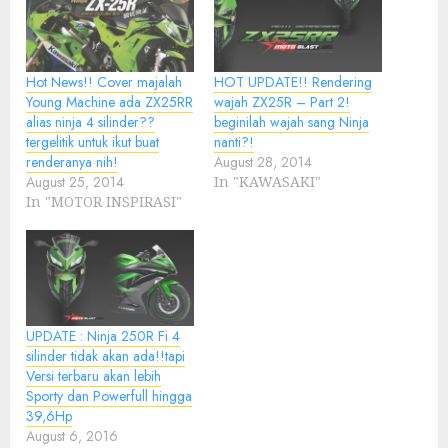
Hot News!! Cover majalah
HOT UPDATE!! Rendering
Young Machine ada ZX25RR
wajah ZX25R – Part 2!
alias ninja 4 silinder??
beginilah wajah sang Ninja
tergelitik untuk ikut buat
nanti?!
renderanya nih!
August 28, 2014
August 25, 2014
In "KAWASAKI"
In "MOTOR INSPIRASI"
UPDATE : Ninja 250R Fi 4
silinder tidak akan ada!!tapi
Versi terbaru akan lebih
Sporty dan Powerfull hingga
39,6Hp
August 6, 2016