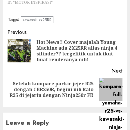
In "MOTOR INSPIRASI"
Tags:
kawasaki zx25RR
Post
Previous
navigation
Hot News!! Cover majalah Young
Machine ada ZX25RR alias ninja 4
Pre
silinder?? tergelitik untuk ikut
pos
buat renderanya nih!
Next
Setelah kompare parkir jejer R25
Next
dengan CBR250R, begini nih kalo
post:
R25 di jejerin dengan Ninja250r FI!
Leave a Reply