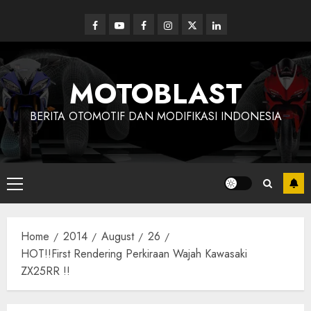
Skip
to
Facebook
Youtube
Facebook
Instagram
Twitter
linkedin
content
MOTOBLAST
BERITA OTOMOTIF DAN MODIFIKASI INDONESIA
Primary
Menu
Home
2014
August
26
HOT!!First Rendering Perkiraan Wajah Kawasaki
ZX25RR !!