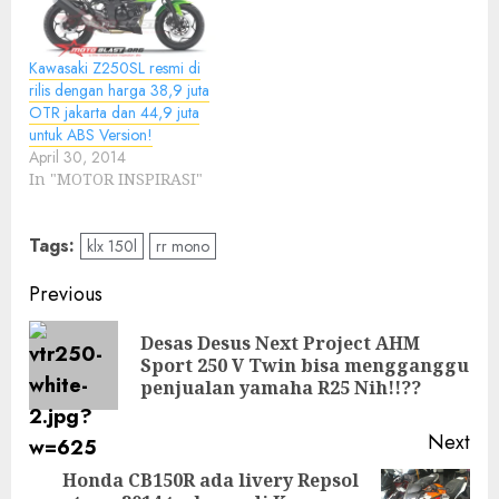
Kawasaki Z250SL resmi di
rilis dengan harga 38,9 juta
OTR jakarta dan 44,9 juta
untuk ABS Version!
April 30, 2014
In "MOTOR INSPIRASI"
Tags:
klx 150l
rr mono
Post
Previous
navigation
Desas Desus Next Project AHM
Pre
Sport 250 V Twin bisa mengganggu
pos
penjualan yamaha R25 Nih!!??
Next
Honda CB150R ada livery Repsol