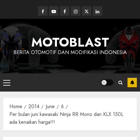
Skip
to
Facebook
Youtube
Facebook
Instagram
Twitter
linkedin
content
MOTOBLAST
BERITA OTOMOTIF DAN MODIFIKASI INDONESIA
Primary
Menu
Home
2014
June
6
Per bulan juni kawasaki Ninja RR Mono dan KLX 150L
ada kenaikan harga!!!