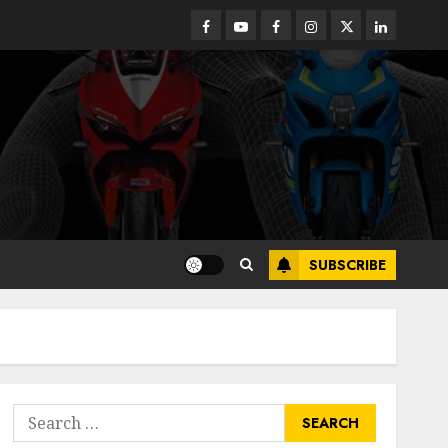
Facebook
Youtube
Facebook
Instagram
Twitter
linkedin
SUBSCRIBE
Search
for: