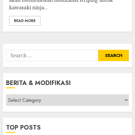
akan membuatkan modifikasi striping untuk
kawasaki ninja...
READ MORE
Search
for:
BERITA & MODIFIKASI
Berita
&
Modifikasi
TOP POSTS