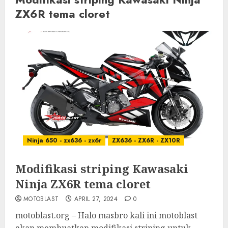
ZX6R tema cloret
Ninja 650 - zx636 - zx6r
ZX636 - ZX6R - ZX10R
Modifikasi striping Kawasaki
Ninja ZX6R tema cloret
MOTOBLAST
APRIL 27, 2024
0
motoblast.org – Halo masbro kali ini motoblast