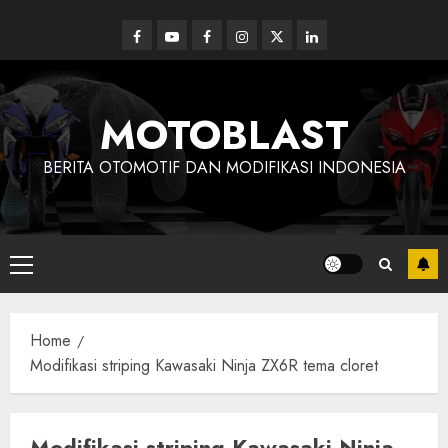
Skip
to
Facebook
Youtube
Facebook
Instagram
Twitter
linkedin
content
MOTOBLAST
BERITA OTOMOTIF DAN MODIFIKASI INDONESIA
Primary
Menu
Home
Modifikasi striping Kawasaki Ninja ZX6R tema cloret
Modifikasi striping Kawasaki Ninja