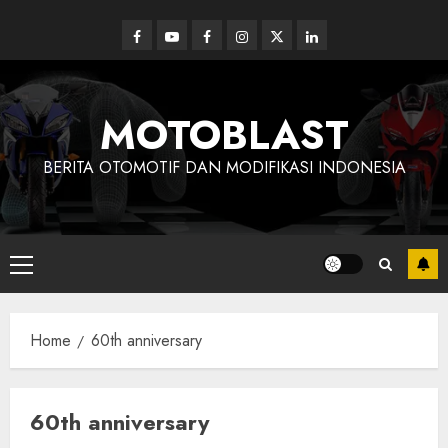
Skip
to
Facebook
Youtube
Facebook
Instagram
Twitter
linkedin
content
MOTOBLAST
BERITA OTOMOTIF DAN MODIFIKASI INDONESIA
Primary
Menu
Home
60th anniversary
60th anniversary