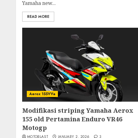
Yamaha new...
READ MORE
Aerox 155VVa
Modifikasi striping Yamaha Aerox
155 old Pertamina Enduro VR46
Motogp
MOTOBLAST
JANUARY 2, 2026
3