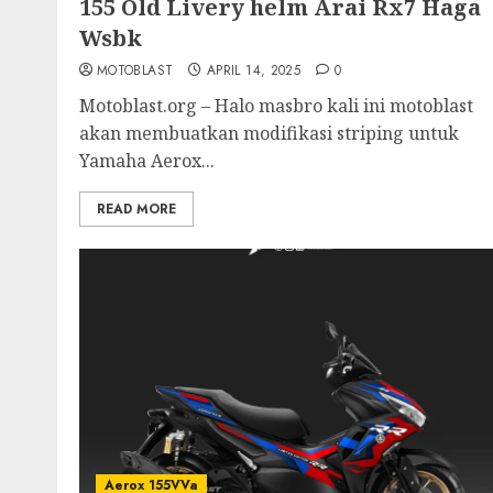
155 Old Livery helm Arai Rx7 Haga
Wsbk
MOTOBLAST
APRIL 14, 2025
0
Motoblast.org – Halo masbro kali ini motoblast
akan membuatkan modifikasi striping untuk
Yamaha Aerox...
READ MORE
Aerox 155VVa