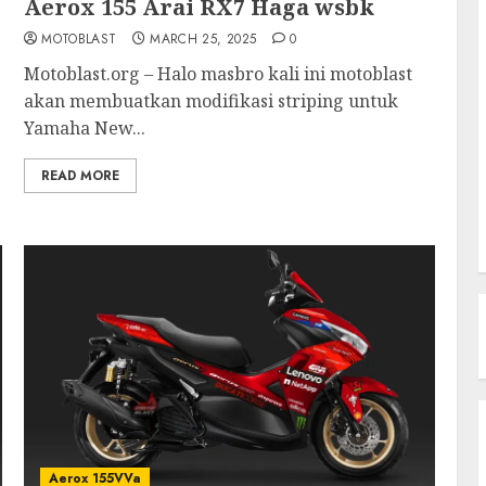
Aerox 155 Arai RX7 Haga wsbk
MOTOBLAST
MARCH 25, 2025
0
Motoblast.org – Halo masbro kali ini motoblast
akan membuatkan modifikasi striping untuk
Yamaha New...
READ MORE
Aerox 155VVa