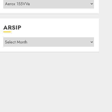
Kategori
modif
ARSIP
Arsip