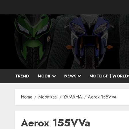
Skip
to
content
TREND
MODIF
NEWS
MOTOGP | WORLD
Home
Modifikasi
YAMAHA
Aerox 155VVa
Aerox 155VVa