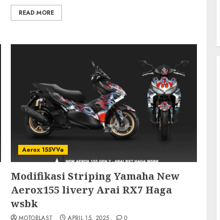
READ MORE
Aerox 155VVa
Modifikasi Striping Yamaha New
Aerox155 livery Arai RX7 Haga
wsbk
MOTOBLAST
APRIL 15, 2025
0