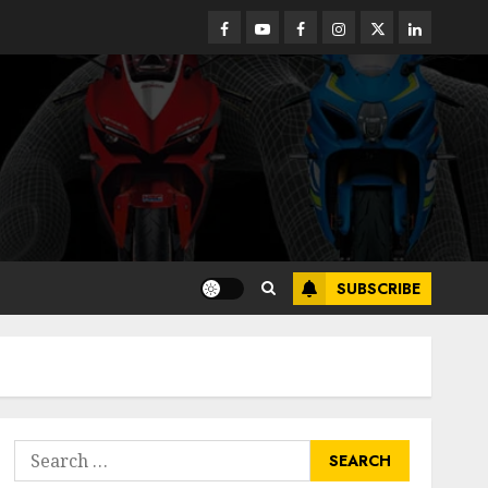
Facebook
Youtube
Facebook
Instagram
Twitter
linkedin
SUBSCRIBE
Search
for: