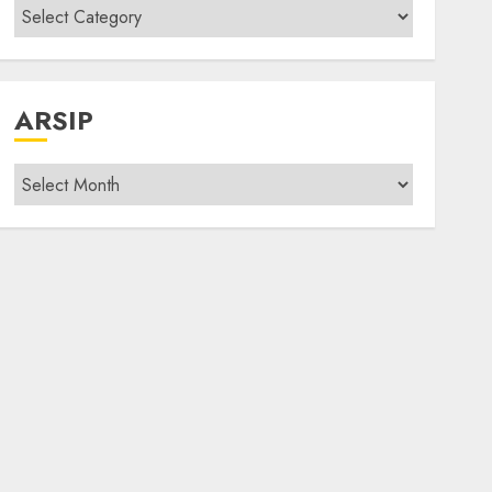
Kategori
modif
ARSIP
Arsip