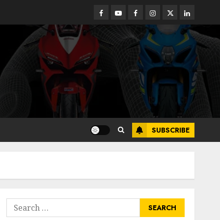
Facebook
Youtube
Facebook
Instagram
Twitter
linkedin
SUBSCRIBE
Search
for: