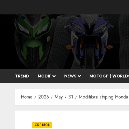
Skip
to
content
TREND
MODIF
NEWS
MOTOGP | WORLD
Home
2026
May
31
Modifikasi striping Hond
CRF150L