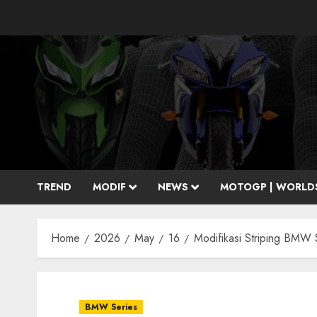
Skip
to
content
TREND
MODIF
NEWS
MOTOGP | WORLD
Home
2026
May
16
Modifikasi Striping BMW
BMW Series