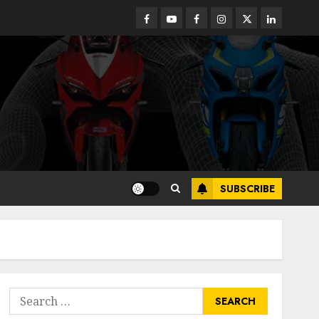
Facebook
Youtube
Facebook
Instagram
Twitter
linkedin
SUBSCRIBE
Search
for: