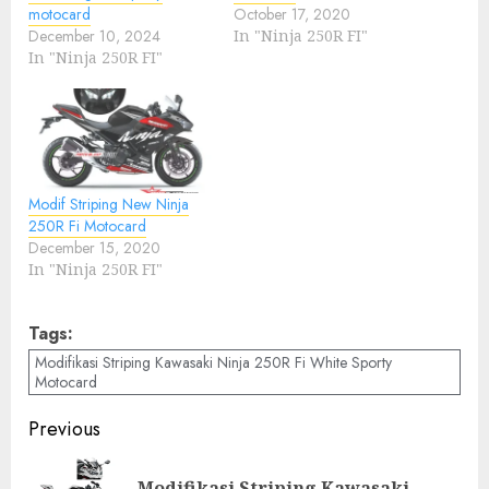
motocard
October 17, 2020
December 10, 2024
In "Ninja 250R FI"
In "Ninja 250R FI"
Modif Striping New Ninja
250R Fi Motocard
December 15, 2020
In "Ninja 250R FI"
Tags:
Modifikasi Striping Kawasaki Ninja 250R Fi White Sporty
Motocard
Post
Previous
navigation
Modifikasi Striping Kawasaki