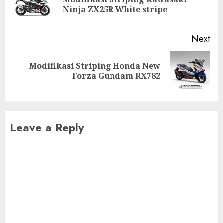
Pre
Ninja ZX25R White stripe
pos
Next
Modifikasi Striping Honda New
Next
Forza Gundam RX782
post:
Leave a Reply