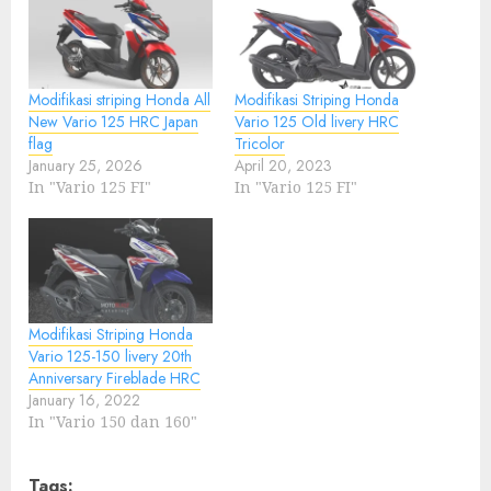
Modifikasi striping Honda All
Modifikasi Striping Honda
New Vario 125 HRC Japan
Vario 125 Old livery HRC
flag
Tricolor
January 25, 2026
April 20, 2023
In "Vario 125 FI"
In "Vario 125 FI"
Modifikasi Striping Honda
Vario 125-150 livery 20th
Anniversary Fireblade HRC
January 16, 2022
In "Vario 150 dan 160"
Tags: