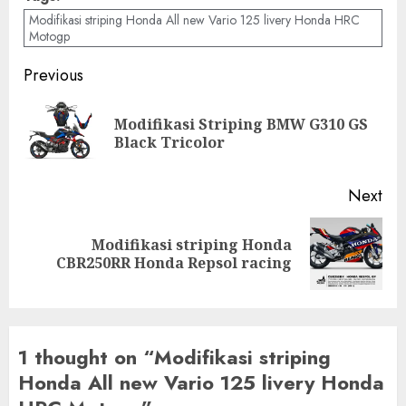
Modifikasi striping Honda All new Vario 125 livery Honda HRC
Motogp
Post
Previous
navigation
Modifikasi Striping BMW G310 GS
Pre
Black Tricolor
pos
Next
Modifikasi striping Honda
Next
CBR250RR Honda Repsol racing
post:
1 thought on “
Modifikasi striping
Honda All new Vario 125 livery Honda