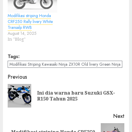
Modifikasi striping Honda
CRF250 Rally livery White
Transalp RWB
August 14, 2025
In "Blog"
Tags:
Modifikasi Striping Kawasaki Ninja ZX10R Old livery Green Ninja
Post
Previous
navigation
Ini dia warna baru Suzuki GSX-
Pre
R150 Tahun 2025
pos
Next
Modifikasi striping Honda CRF250