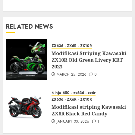
RELATED NEWS
ZX636 - ZX6R - ZX10R
Modifikasi Striping Kawasaki
ZX10R Old Green Livery KRT
2023
MARCH 25, 2026
0
Ninja 650 - zx636 - zx6r
ZX636 - ZX6R - ZX10R
Modifikasi striping Kawasaki
ZX6R Black Red Candy
JANUARY 30, 2026
1