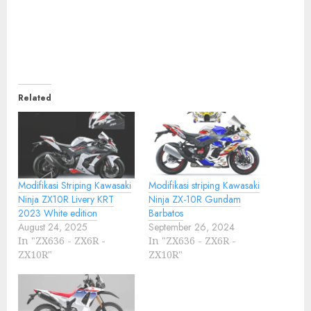
Related
Modifikasi Striping Kawasaki
Modifikasi striping Kawasaki
Ninja ZX10R Livery KRT
Ninja ZX-10R Gundam
2023 White edition
Barbatos
August 24, 2025
September 26, 2024
In "ZX636 - ZX6R -
In "ZX636 - ZX6R -
ZX10R"
ZX10R"