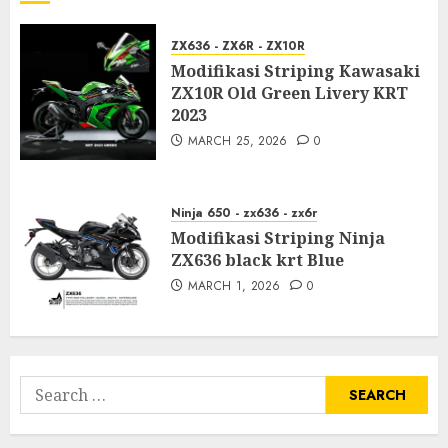
ZX636 - ZX6R - ZX10R
Modifikasi Striping Kawasaki
ZX10R Old Green Livery KRT
2023
MARCH 25, 2026
0
Ninja 650 - zx636 - zx6r
Modifikasi Striping Ninja
ZX636 black krt Blue
MARCH 1, 2026
0
Search
for: