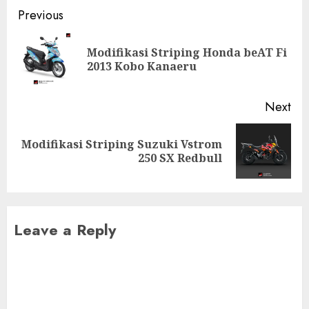
Post
Previous
navigation
Modifikasi Striping Honda beAT Fi
Pre
2013 Kobo Kanaeru
pos
Next
Modifikasi Striping Suzuki Vstrom
Next
250 SX Redbull
post:
Leave a Reply