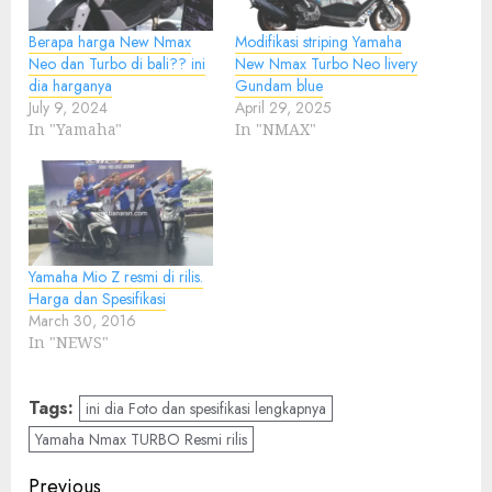
Berapa harga New Nmax
Modifikasi striping Yamaha
Neo dan Turbo di bali?? ini
New Nmax Turbo Neo livery
dia harganya
Gundam blue
July 9, 2024
April 29, 2025
In "Yamaha"
In "NMAX"
Yamaha Mio Z resmi di rilis.
Harga dan Spesifikasi
March 30, 2016
In "NEWS"
Tags:
ini dia Foto dan spesifikasi lengkapnya
Yamaha Nmax TURBO Resmi rilis
Post
Previous