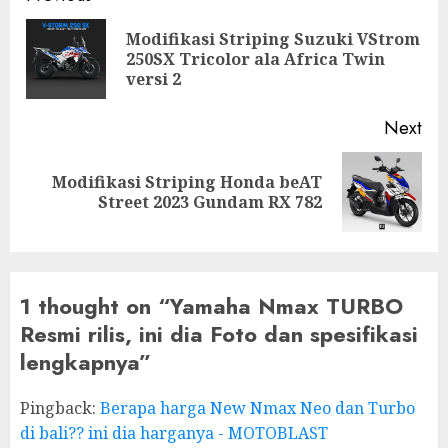
navigation
Modifikasi Striping Suzuki VStrom
Pre
250SX Tricolor ala Africa Twin
pos
versi 2
Next
Modifikasi Striping Honda beAT
Next
Street 2023 Gundam RX 782
post:
1 thought on “
Yamaha Nmax TURBO
Resmi rilis, ini dia Foto dan spesifikasi
lengkapnya
”
Pingback:
Berapa harga New Nmax Neo dan Turbo
di bali?? ini dia harganya - MOTOBLAST