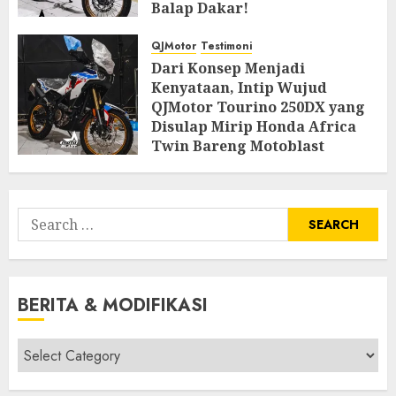
Balap Dakar!
JUNE 14, 2026
1
QJMotor
Testimoni
Dari Konsep Menjadi
Kenyataan, Intip Wujud
QJMotor Tourino 250DX yang
Disulap Mirip Honda Africa
Twin Bareng Motoblast
JUNE 3, 2026
0
Search
for:
BERITA & MODIFIKASI
Berita
&
Modifikasi