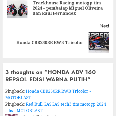
navigation
Trackhouse Racing motogp tim
Pre
2024 – pembalap Miguel Oliveira
pos
dan Raul Fernandez
Next
Next
Honda CBR250RR RWB Tricolor
post:
3 thoughts on “
HONDA ADV 160
REPSOL EDISI WARNA PUTIH
”
Pingback:
Honda CBR250RR RWB Tricolor -
MOTOBLAST
Pingback:
Red Bull GASGAS tech3 tim motogp 2024
rilis - MOTOBLAST