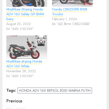
Modifikasi Striping Honda
Honda CBR250RR RWB
ADV 160 Safety GP BMW
Tricolor
livery
February 1, 2024
August 20, 2022
In "All New CBR250RR"
In "Adv 150/160"
Modifikasi striping Honda
ADV 160 White
November 28, 2022
In "Adv 150/160"
Tags:
HONDA ADV 160 REPSOL EDISI WARNA PUTIH
Post
Previous