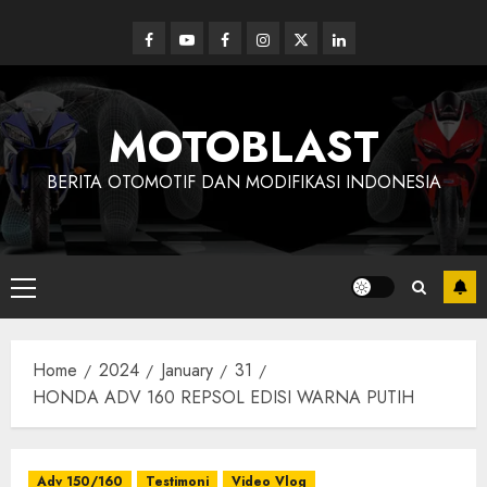
Skip
to
Facebook
Youtube
Facebook
Instagram
Twitter
linkedin
content
MOTOBLAST
BERITA OTOMOTIF DAN MODIFIKASI INDONESIA
Primary
Menu
Home
2024
January
31
HONDA ADV 160 REPSOL EDISI WARNA PUTIH
Adv 150/160
Testimoni
Video Vlog