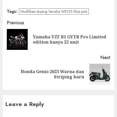
Tags:
Modifikasi striping Yamaha WR155 Blue pink
Post
Previous
navigation
Yamaha YZF R1 GYTR Pro Limited
Pre
edition hanya 25 unit
pos
Next
Honda Genio 2023 Warna dan
Next
Striping baru
post:
Leave a Reply