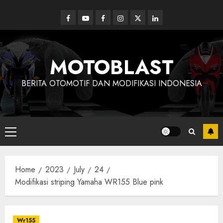
Skip
to
Facebook
Youtube
Facebook
Instagram
Twitter
linkedin
content
MOTOBLAST
BERITA OTOMOTIF DAN MODIFIKASI INDONESIA
Primary
Menu
Home
2023
July
24
Modifikasi striping Yamaha WR155 Blue pink
Wr155