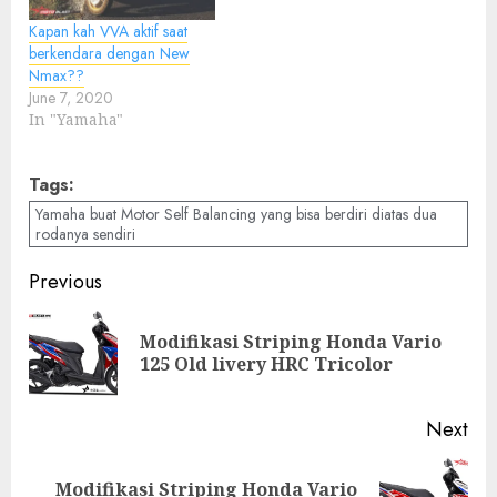
Kapan kah VVA aktif saat
berkendara dengan New
Nmax??
June 7, 2020
In "Yamaha"
Tags:
Yamaha buat Motor Self Balancing yang bisa berdiri diatas dua
rodanya sendiri
Post
Previous
navigation
Modifikasi Striping Honda Vario
Pre
125 Old livery HRC Tricolor
pos
Next
Modifikasi Striping Honda Vario
Next