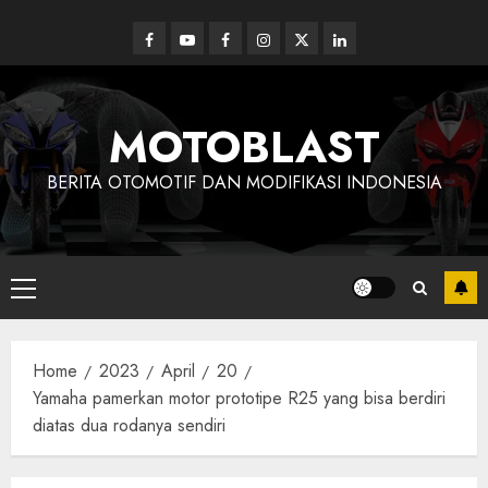
Skip
to
Facebook
Youtube
Facebook
Instagram
Twitter
linkedin
content
MOTOBLAST
BERITA OTOMOTIF DAN MODIFIKASI INDONESIA
Primary
Menu
Home
2023
April
20
Yamaha pamerkan motor prototipe R25 yang bisa berdiri
diatas dua rodanya sendiri