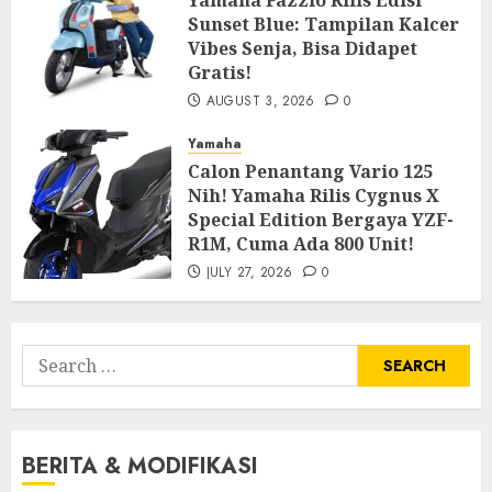
Yamaha Fazzio Rilis Edisi
Sunset Blue: Tampilan Kalcer
Vibes Senja, Bisa Didapet
Gratis!
AUGUST 3, 2026
0
Yamaha
Calon Penantang Vario 125
Nih! Yamaha Rilis Cygnus X
Special Edition Bergaya YZF-
R1M, Cuma Ada 800 Unit!
JULY 27, 2026
0
Search
for:
BERITA & MODIFIKASI