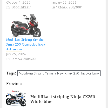
October 1, 2025
January 22, 2023
In "Modifikasi"
In "XMAX 250/300"
Modifikasi Striping Yamaha
Xmax 250 Connected livery
Anti venom
July 26, 2024
In "XMAX 250/300"
Tags:
Modifikasi Striping Yamaha New Xmax 250 Tricolor bmw
Post
Previous
navigation
Modifikasi striping Ninja ZX25R
Pre
White blue
pos