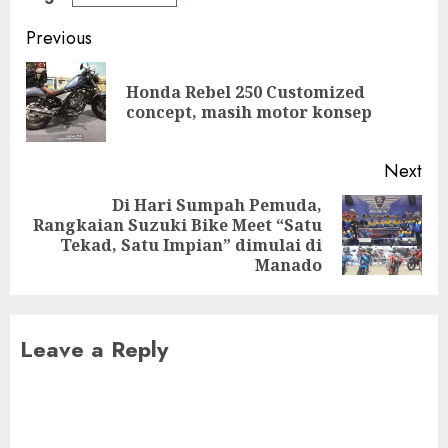
Post
Previous
navigation
Honda Rebel 250 Customized
Pre
concept, masih motor konsep
pos
Next
Di Hari Sumpah Pemuda,
Rangkaian Suzuki Bike Meet “Satu
Next
Tekad, Satu Impian” dimulai di
post:
Manado
Leave a Reply