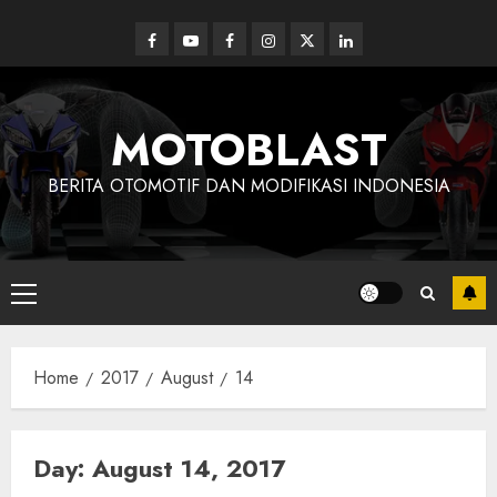
Skip
to
Facebook
Youtube
Facebook
Instagram
Twitter
linkedin
content
MOTOBLAST
BERITA OTOMOTIF DAN MODIFIKASI INDONESIA
Primary
Menu
Home
2017
August
14
Day:
August 14, 2017