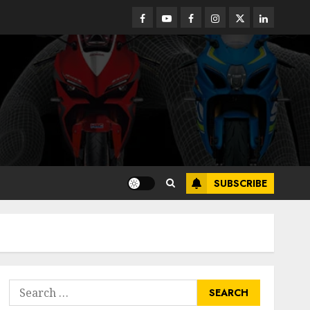
Facebook
Youtube
Facebook
Instagram
Twitter
linkedin
SUBSCRIBE
Search
for: