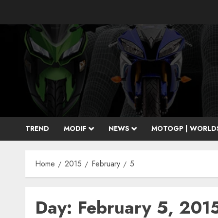
Skip
to
content
TREND
MODIF
NEWS
MOTOGP | WORLD
Home
2015
February
5
Day:
February 5, 201