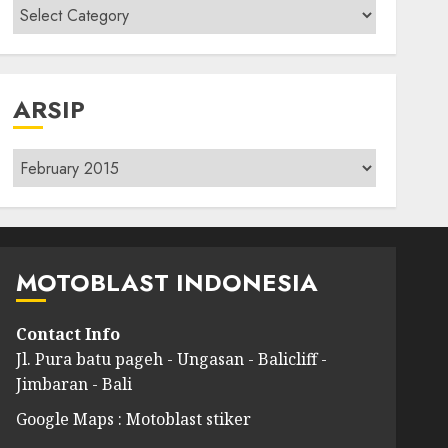
Kategori
modif
ARSIP
Arsip
MOTOBLAST INDONESIA
Contact Info
Jl. Pura batu pageh - Ungasan - Balicliff -
Jimbaran - Bali
Google Maps : Motoblast stiker