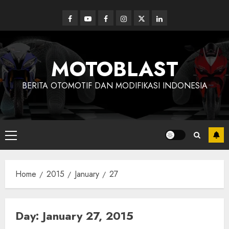
Skip
to
Facebook
Youtube
Facebook
Instagram
Twitter
linkedin
content
MOTOBLAST
BERITA OTOMOTIF DAN MODIFIKASI INDONESIA
Primary
Menu
Home
2015
January
27
Day:
January 27, 2015