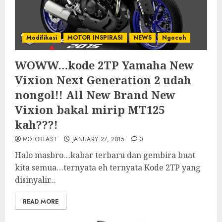
Modifikasi
MOTOR INSPIRASI
NEWS
Ngoceh
WOWW…kode 2TP Yamaha New
Vixion Next Generation 2 udah
nongol!! All New Brand New
Vixion bakal mirip MT125
kah???!
MOTOBLAST
JANUARY 27, 2015
0
Halo masbro…kabar terbaru dan gembira buat
kita semua…ternyata eh ternyata Kode 2TP yang
disinyalir...
READ MORE