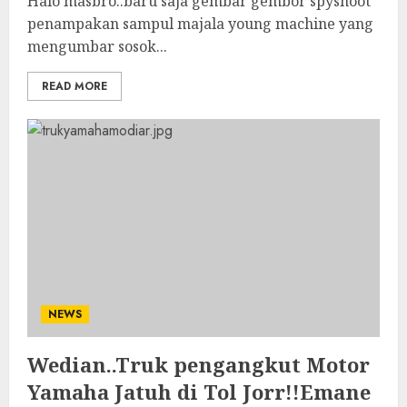
Halo masbro..baru saja gembar gembor spyshoot
penampakan sampul majala young machine yang
mengumbar sosok...
READ MORE
NEWS
Wedian..Truk pengangkut Motor
Yamaha Jatuh di Tol Jorr!!Emane